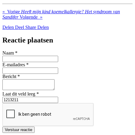
«
Vorige
Heeft mijn kind koemelkallergie?
Het syndroom van
Sandifer
Volgende
»
Delen
Deel
Share
Delen
Reactie plaatsen
Naam *
E-mailadres *
Bericht *
Laat dit veld leeg *
Verstuur reactie