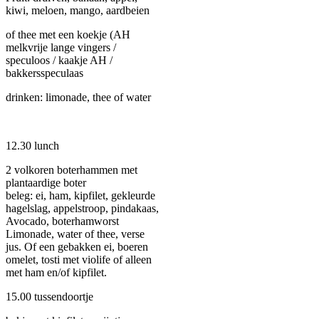
kiwi, meloen, mango, aardbeien
of thee met een koekje (AH
melkvrije lange vingers /
speculoos / kaakje AH /
bakkersspeculaas
drinken: limonade, thee of water
12.30 lunch
2 volkoren boterhammen met
plantaardige boter
beleg: ei, ham, kipfilet, gekleurde
hagelslag, appelstroop, pindakaas,
Avocado, boterhamworst
Limonade, water of thee, verse
jus. Of een gebakken ei, boeren
omelet, tosti met violife of alleen
met ham en/of kipfilet.
15.00 tussendoortje