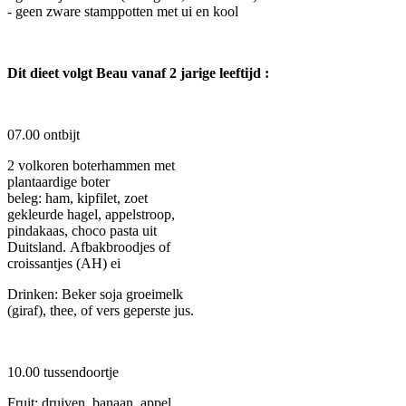
- geen zware stamppotten met ui en kool
Dit dieet volgt Beau vanaf 2 jarige leeftijd :
07.00 ontbijt
2 volkoren boterhammen met
plantaardige boter
beleg: ham, kipfilet, zoet
gekleurde hagel, appelstroop,
pindakaas, choco pasta uit
Duitsland. Afbakbroodjes of
croissantjes (AH) ei
Drinken: Beker soja groeimelk
(giraf), thee, of vers geperste jus.
10.00 tussendoortje
Fruit: druiven, banaan, appel,