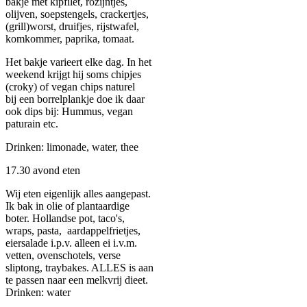
bakje met kipfilet, rozijntjes,
olijven, soepstengels, crackertjes,
(grill)worst, druifjes, rijstwafel,
komkommer, paprika, tomaat.
Het bakje varieert elke dag. In het
weekend krijgt hij soms chipjes
(croky) of vegan chips naturel
bij een borrelplankje doe ik daar
ook dips bij: Hummus, vegan
paturain etc.
Drinken: limonade, water, thee
17.30 avond eten
Wij eten eigenlijk alles aangepast.
Ik bak in olie of plantaardige
boter. Hollandse pot, taco's,
wraps, pasta, aardappelfrietjes,
eiersalade i.p.v. alleen ei i.v.m.
vetten, ovenschotels, verse
sliptong, traybakes. ALLES is aan
te passen naar een melkvrij dieet.
Drinken: water